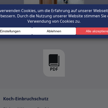
US Türsicherun
Türsicherungen
PDF
Koch-Einbruchschutz